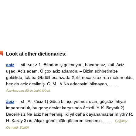
Look at other dictionaries:
aciz
— sif. <ər.> 1. Əlindən iş gəlməyən, bacarıqsız, zəif. Aciz
uşaq. Aciz adam. O çox aciz adamdır. – Bizim söhbətimizə
gəldikdə, tələbə Əbdülhəsənzadə Xəlil, necə ki axırda məlum oldu,
heç də aciz deyilmiş. C. M.. // Nə edəcəyini bilməyən,… …
Azərbaycan dilinin izahlı lüğəti
âciz
— sf., Ar. ˁāciz 1) Gücü bir işe yetmez olan, güçsüz İhtiyar
imparatorluk, bu genç devlet karşısında âcizdi. Y. K. Beyatlı 2)
Beceriksiz Ne âciz heriflermiş, iki yıl daha dayanamazlar mıydı? R.
H. Karay 3) is. Alçak gönüllülük gösteren kimsenin… …
Çağatay
Osmanlı Sözlük