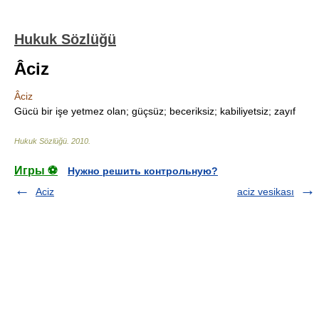
Hukuk Sözlüğü
Âciz
Âciz
Gücü bir işe yetmez olan; güçsüz; beceriksiz; kabiliyetsiz; zayıf
Hukuk Sözlüğü
.
2010
.
Игры ⚽
Нужно решить контрольную?
Aciz
aciz vesikası