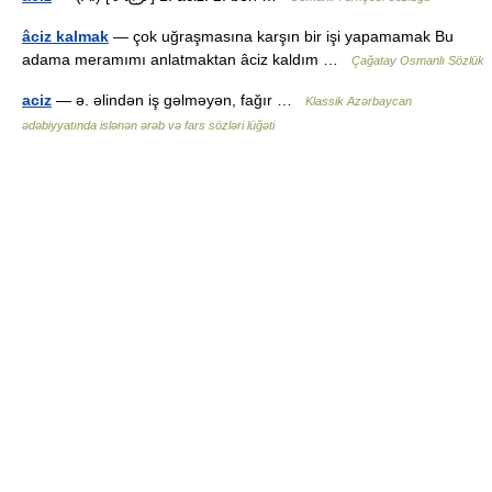
âciz kalmak
— çok uğraşmasına karşın bir işi yapamamak Bu
adama meramımı anlatmaktan âciz kaldım …
Çağatay Osmanlı Sözlük
aciz
— ə. əlindən iş gəlməyən, fağır …
Klassik Azərbaycan
ədəbiyyatında islənən ərəb və fars sözləri lüğəti