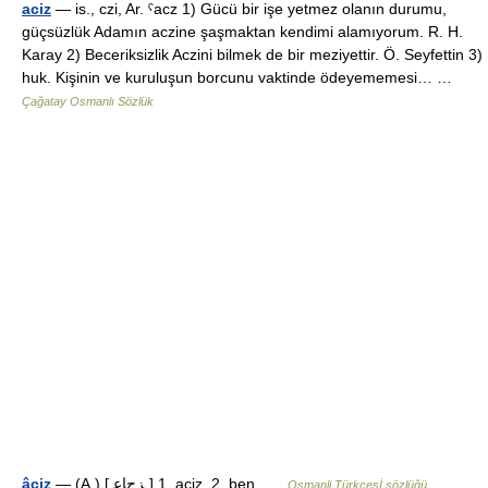
aciz
— is., czi, Ar. ˁacz 1) Gücü bir işe yetmez olanın durumu,
güçsüzlük Adamın aczine şaşmaktan kendimi alamıyorum. R. H.
Karay 2) Beceriksizlik Aczini bilmek de bir meziyettir. Ö. Seyfettin 3)
huk. Kişinin ve kuruluşun borcunu vaktinde ödeyememesi… …
Çağatay Osmanlı Sözlük
âciz
— (A.) [ ﺰﺝﺎﻋ ] 1. aciz. 2. ben …
Osmanli Türkçesİ sözlüğü