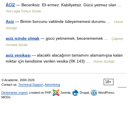
ÂCİZ
— Beceriksiz. Eli ermez. Kabiliyetsiz. Gücü yetmez olan …
Yeni Lügat Türkçe Sözlük
Aciz
— Birinin borcunu vaktinde ödeyememesi durumu …
Hukuk
Sözlüğü
aciz içinde olmak
— gücü yetmemek, becerememek …
Çağatay
Osmanlı Sözlük
aciz vesikası
— alacaklı alacağının tamamını alamamışsa kalan
miktar için kendisine verilen vesika (İİK 143) …
Hukuk Sözlüğü
© Academic, 2000-2026
18+
Contact us:
Technical Support
,
Advertising
Dictionaries export
, created on PHP,
Joomla,
Drupal,
WordPress,
MODx.